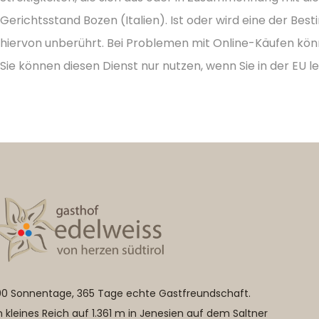
Gerichtsstand Bozen (Italien). Ist oder wird eine der B
hiervon unberührt. Bei Problemen mit Online-Käufen könn
Sie können diesen Dienst nur nutzen, wenn Sie in der EU l
00 Sonnentage, 365 Tage echte Gastfreundschaft.
n kleines Reich auf 1.361 m in Jenesien auf dem Saltner