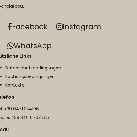
ochplateau.
Facebook
Instagram
WhatsApp
ützliche Links
Datenschutz­bedingungen
Buchungs­bedingungen
Kontakte
elefon
l.
+39 0471 354106
bile:
+39 346 6767765
mail